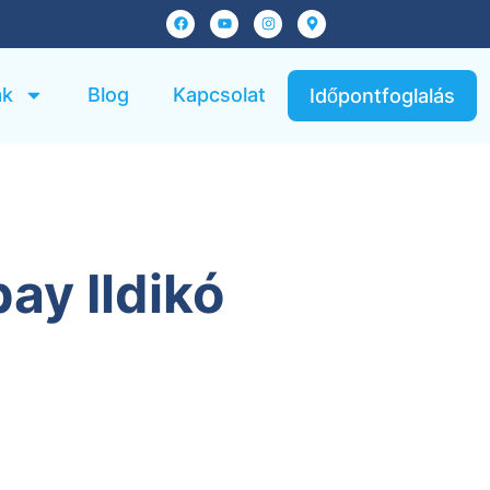
ak
Blog
Kapcsolat
Időpontfoglalás
ay Ildikó