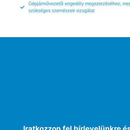
Gépjárművezetői engedély megszerzéséhez, me
szükséges szemészeti vizsgálat
Iratkozzon fel hírlevelünkre 