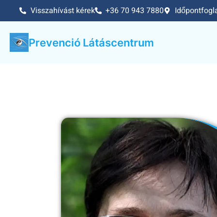
Visszahívást kérek
+36 70 943 7880
Időpontfogl
Prevenció Látáscentrum