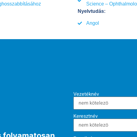
Science – Ophthalmolo
ghosszabbításához
Nyelvtudás:
Angol
Vezetéknév
Keresztnév
és folyamatosan