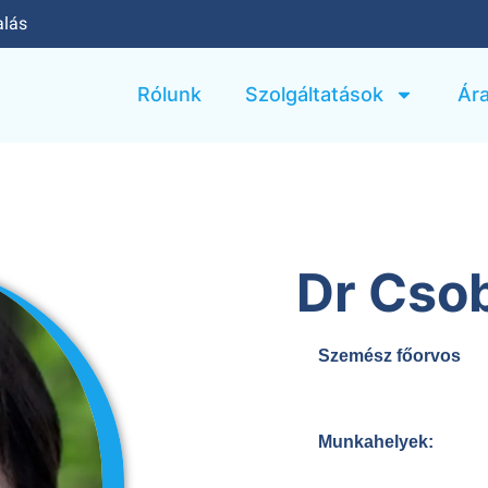
alás
Rólunk
Szolgáltatások
Ár
Dr Csob
Szemész főorvos
Munkahelyek: