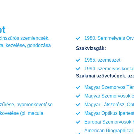
et
színszűrős szemlencsék,
1980. Semmelweis Orvo
ta, kezelése, gondozása
Szakvizsgák:
1985. szemészet
1994. szemorvos kontak
Szakmai szövetségek, sz
Magyar Szemorvos Tár
Magyar Szemorvosok és
Magyar Látszerész, Opt
szűrése, nyomonkövetése
Magyar Optikus Ipartest
övetése (pl. macula
Európai Szemorvosok 
American Biographical I