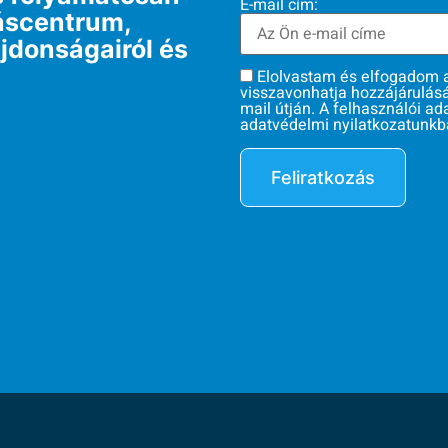
E-mail cím:
táscentrum,
jdonságairól és
Elolvastam és elfogadom a 
visszavonhatja hozzájárulás
mail útján. A felhasználói a
adatvédelmi nyilatkozatunkba