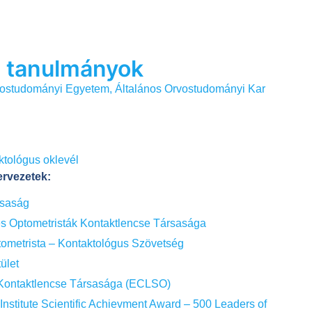
tanulmányok
studományi Egyetem, Általános Orvostudományi Kar
tológus oklevél
ervezetek:
saság
 Optometristák Kontaktlencse Társasága
ometrista – Kontaktológus Szövetség
ület
Kontaktlencse Társasága (ECLSO)
nstitute Scientific Achievment Award – 500 Leaders of