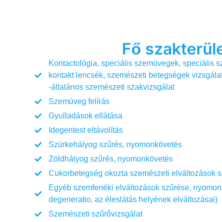
Fő szakterül
Kontactológia, speciális szemüvegek, speciális 
kontakt lencsék, szemészeti betegségek vizsgála
-általános szemészeti szakvizsgálat
Szemüveg felírás
Gyulladások ellátása
Idegentest eltávolítás
Szürkehályog szűrés, nyomonkövetés
Zöldhályog szűrés, nyomonkövetés
Cukorbetegség okozta szemészeti elváltozások 
Egyéb szemfenéki elváltozások szűrése, nyomonk
degeneratio, az éleslátás helyének elváltozásai)
Szemészeti szűrővizsgálat