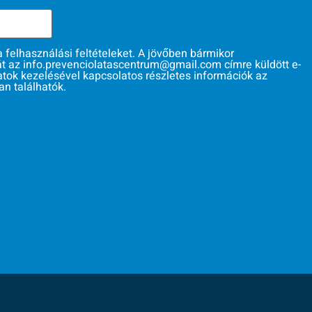
felhasználási feltételeket. A jövőben bármikor
át az info.prevenciolatascentrum@gmail.com címre küldött e-
datok kezelésével kapcsolatos részletes információk az
n találhatók.