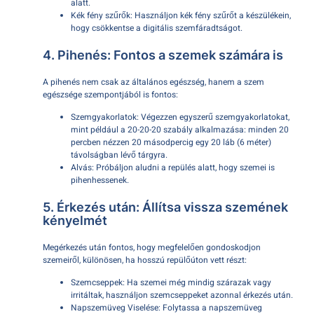
alatt.
Kék fény szűrők: Használjon kék fény szűrőt a készülékein,
hogy csökkentse a digitális szemfáradtságot.
4. Pihenés: Fontos a szemek számára is
A pihenés nem csak az általános egészség, hanem a szem
egészsége szempontjából is fontos:
Szemgyakorlatok: Végezzen egyszerű szemgyakorlatokat,
mint például a 20-20-20 szabály alkalmazása: minden 20
percben nézzen 20 másodpercig egy 20 láb (6 méter)
távolságban lévő tárgyra.
Alvás: Próbáljon aludni a repülés alatt, hogy szemei is
pihenhessenek.
5. Érkezés után: Állítsa vissza szemének
kényelmét
Megérkezés után fontos, hogy megfelelően gondoskodjon
szemeiről, különösen, ha hosszú repülőúton vett részt:
Szemcseppek: Ha szemei még mindig szárazak vagy
irritáltak, használjon szemcseppeket azonnal érkezés után.
Napszemüveg Viselése: Folytassa a napszemüveg