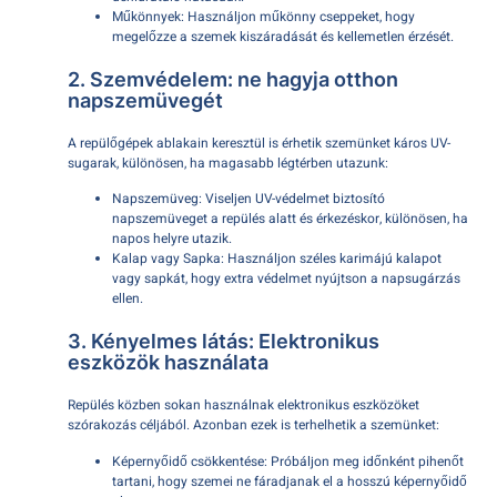
Műkönnyek: Használjon műkönny cseppeket, hogy
megelőzze a szemek kiszáradását és kellemetlen érzését.
2. Szemvédelem: ne hagyja otthon
napszemüvegét
A repülőgépek ablakain keresztül is érhetik szemünket káros UV-
sugarak, különösen, ha magasabb légtérben utazunk:
Napszemüveg: Viseljen UV-védelmet biztosító
napszemüveget a repülés alatt és érkezéskor, különösen, ha
napos helyre utazik.
Kalap vagy Sapka: Használjon széles karimájú kalapot
vagy sapkát, hogy extra védelmet nyújtson a napsugárzás
ellen.
3. Kényelmes látás: Elektronikus
eszközök használata
Repülés közben sokan használnak elektronikus eszközöket
szórakozás céljából. Azonban ezek is terhelhetik a szemünket:
Képernyőidő csökkentése: Próbáljon meg időnként pihenőt
tartani, hogy szemei ne fáradjanak el a hosszú képernyőidő