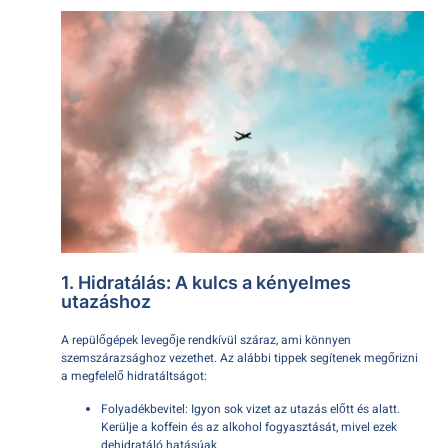
1. Hidratálás: A kulcs a kényelmes
utazáshoz
A repülőgépek levegője rendkívül száraz, ami könnyen
szemszárazsághoz vezethet. Az alábbi tippek segítenek megőrizni
a megfelelő hidratáltságot:
Folyadékbevitel: Igyon sok vizet az utazás előtt és alatt.
Kerülje a koffein és az alkohol fogyasztását, mivel ezek
dehidratáló hatásúak.