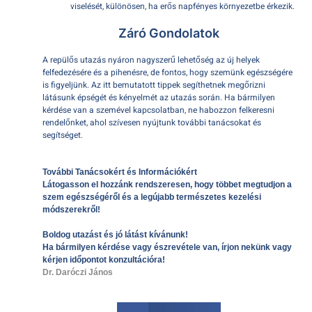
viselését, különösen, ha erős napfényes környezetbe érkezik.
Záró Gondolatok
A repülős utazás nyáron nagyszerű lehetőség az új helyek
felfedezésére és a pihenésre, de fontos, hogy szemünk egészségére
is figyeljünk. Az itt bemutatott tippek segíthetnek megőrizni
látásunk épségét és kényelmét az utazás során. Ha bármilyen
kérdése van a szemével kapcsolatban, ne habozzon felkeresni
rendelőnket, ahol szívesen nyújtunk további tanácsokat és
segítséget.
További Tanácsokért és Információkért
Látogasson el hozzánk rendszeresen, hogy többet megtudjon a
szem egészségéről és a legújabb természetes kezelési
módszerekről!
Boldog utazást és jó látást kívánunk!
Ha bármilyen kérdése vagy észrevétele van, írjon nekünk vagy
kérjen időpontot konzultációra!
Dr. Daróczi János