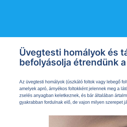
Üvegtesti homályok és t
befolyásolja étrendünk
Az üvegtesti homályok (úszkáló foltok vagy lebegő fol
amelyek apró, árnyékos foltokként jelennek meg a lá
zselés anyagban keletkeznek, és bár általában ártalm
gyakrabban fordulnak elő, de vajon milyen szerepet 