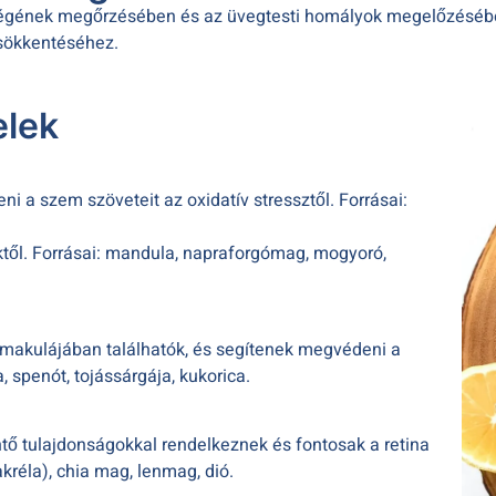
zségének megőrzésében és az üvegtesti homályok megelőzésébe
sökkentéséhez.
elek
i a szem szöveteit az oxidatív stressztől. Forrásai:
ktől. Forrásai: mandula, napraforgómag, mogyoró,
 makulájában találhatók, és segítenek megvédeni a
, spenót, tojássárgája, kukorica.
tő tulajdonságokkal rendelkeznek és fontosak a retina
kréla), chia mag, lenmag, dió.