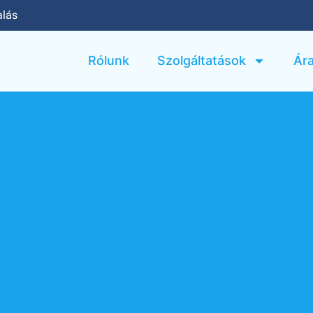
alás
Rólunk
Szolgáltatások
Ár