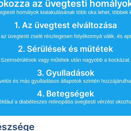
okozza az üvegtesti homályo
egtesti homályok kialakulásának több oka lehet, többek k
1. Az üvegtest elváltozása
 az üvegtesti zselé részlegesen folyékonnyá válik, és a
2. Sérülések és műtétek
Szemsérülések vagy műtétek után nagyobb a kockázat.
3. Gyulladások
veitis és más gyulladásos állapotok szintén hozzájárulha
4. Betegségek
éldául a diabéteszes retinopátia üvegtesti vérzést okozha
észsége