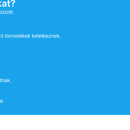
kat?
özött:
pró törmelékek keletkeznek.
tnak.
t.