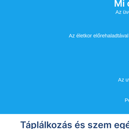
Mi 
Az üv
Az életkor előrehaladtával
Az u
P
Táplálkozás és szem eg