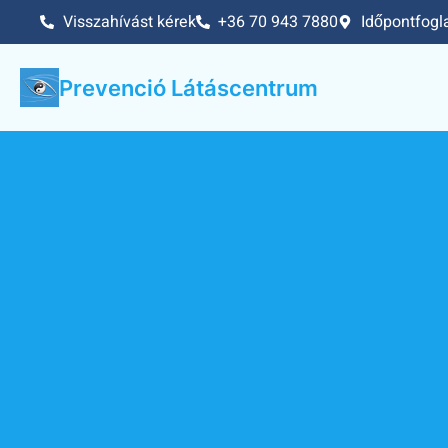
Visszahívást kérek
+36 70 943 7880
Időpontfogl
Prevenció Látáscentrum