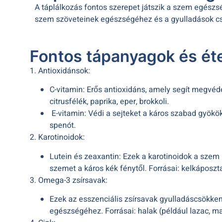
A táplálkozás fontos szerepet játszik a szem egés
szem szöveteinek egészségéhez és a gyulladások c
Fontos tápanyagok és ét
1. Antioxidánsok:
C-vitamin: Erős antioxidáns, amely segít megvéden
citrusfélék, paprika, eper, brokkoli.
E-vitamin: Védi a sejteket a káros szabad gyökö
spenót.
2. Karotinoidok:
Lutein és zeaxantin: Ezek a karotinoidok a szem
szemet a káros kék fénytől. Forrásai: kelkáposzta
3. Omega-3 zsírsavak:
Ezek az esszenciális zsírsavak gyulladáscsökken
egészségéhez. Forrásai: halak (például lazac, ma