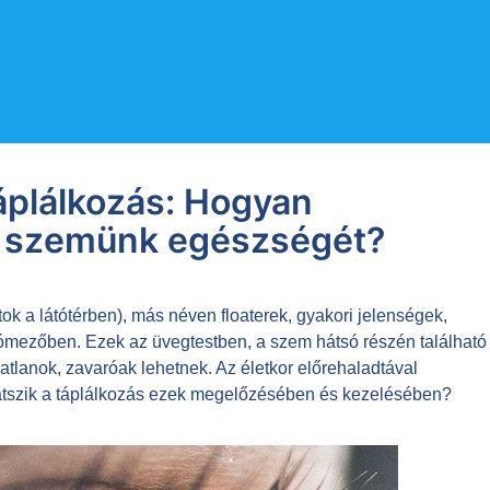
áplálkozás: Hogyan
 a szemünk egészségét?
tok a látótérben), más néven floaterek, gyakori jelenségek,
tómezőben. Ezek az üvegtestben, a szem hátsó részén található
atlanok, zavaróak lehetnek. Az életkor előrehaladtával
játszik a táplálkozás ezek megelőzésében és kezelésében?