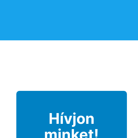
Hívjon
minket!